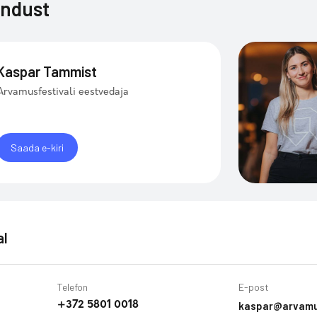
endust
Kaspar Tammist
Arvamusfestivali eestvedaja
Saada e-kiri
al
Telefon
E-post
kaspar@arvamu
+372 5801 0018