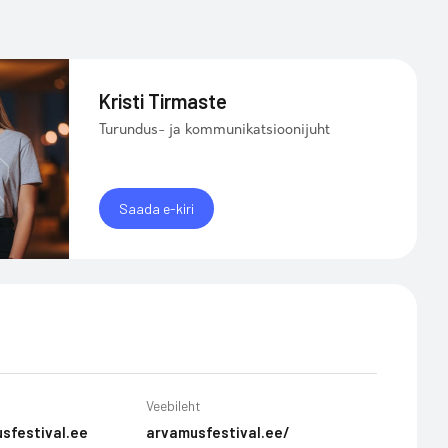
Kristi Tirmaste
Turundus- ja kommunikatsioonijuht
Saada e-kiri
Veebileht
sfestival.ee
arvamusfestival.ee/