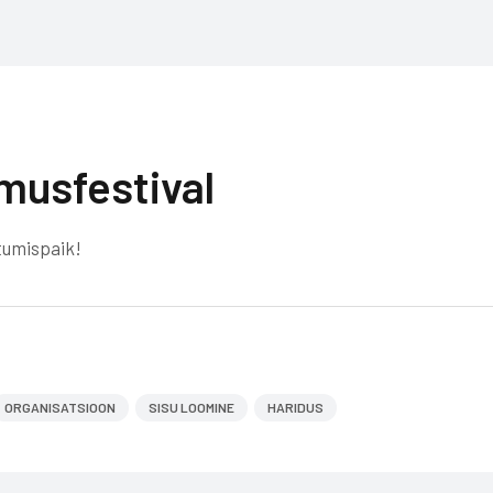
musfestival
tumispaik!
ORGANISATSIOON
SISU LOOMINE
HARIDUS