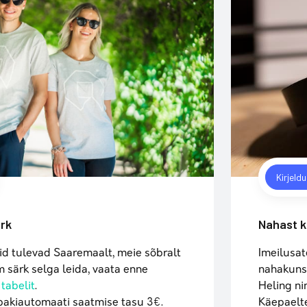
Kirjeld
ärk
Nahast 
id tulevad Saaremaalt, meie sõbralt
Imeilusat
m särk selga leida, vaata enne
nahakuns
tabelit
.
Heling ni
 pakiautomaati saatmise tasu 3€.
Käepaelt