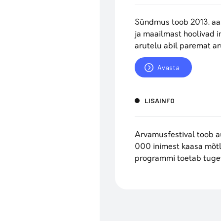
Sündmus toob 2013. aas
ja maailmast hoolivad 
arutelu abil paremat ar
Avasta
LISAINFO
Arvamusfestival toob a
000 inimest kaasa mõtl
programmi toetab tugev