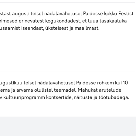
tast augusti teisel nädalavahetusel Paidesse kokku Eestist
inimesed erinevatest kogukondadest, et luua tasakaaluka
usaamist iseendast, üksteisest ja maailmast.
ugustikuu teisel nädalavahetusel Paidesse rohkem kui 10
ema ja arvama olulistel teemadel. Mahukat arutelude
 kultuuriprogramm kontsertide, näituste ja töötubadega.