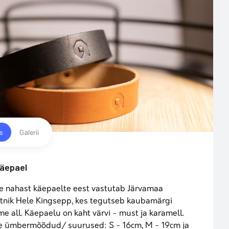
us
Galerii
käepael
e nahast käepaelte eest vastutab Järvamaa
tnik Hele Kingsepp, kes tegutseb kaubamärgi
me all. Käepaelu on kaht värvi - must ja karamell.
e ümbermõõdud/ suurused: S - 16cm, M - 19cm ja