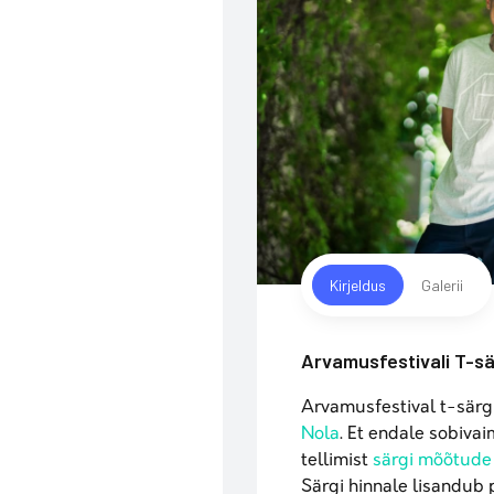
Kirjeldus
Galerii
Arvamusfestivali T-s
Arvamusfestival t-särg
Nola
. Et endale sobivai
tellimist
särgi mõõtude 
Särgi hinnale lisandub