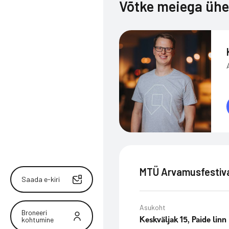
Võtke meiega üh
MTÜ Arvamusfestiv
Saada e-kiri
Asukoht
Broneeri
kohtumine
Keskväljak 15, Paide linn