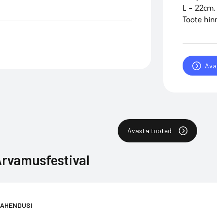
L - 22cm.
Toote hin
Ava
Avasta tooted
rvamusfestival
LAHENDUSI