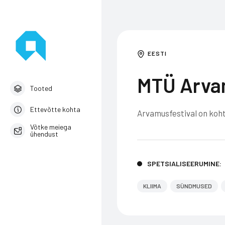
EESTI
MTÜ Arva
Tooted
Ettevõtte kohta
Arvamusfestival on koh
Võtke meiega
ühendust
Estonian
SPETSIALISEERUMINE:
KLIIMA
SÜNDMUSED