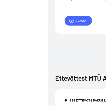
Avasta
Ettevõttest
MTÜ A
SEE ETTEVÕTE PAKUB 