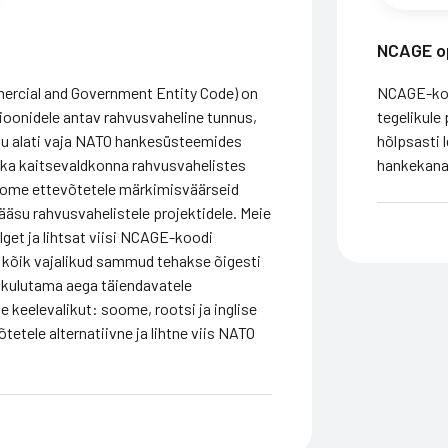
NCAGE o
cial and Government Entity Code) on
NCAGE-koo
sioonidele antav rahvusvaheline tunnus,
tegelikule
gu alati vaja NATO hankesüsteemides
hõlpsasti 
 ka kaitsevaldkonna rahvusvahelistes
hankekanal
oome ettevõtetele märkimisväärseid
ääsu rahvusvahelistele projektidele. Meie
get ja lihtsat viisi NCAGE-koodi
 kõik vajalikud sammud tehakse õigesti
pea kulutama aega täiendavatele
 keelevalikut: soome, rootsi ja inglise
tetele alternatiivne ja lihtne viis NATO