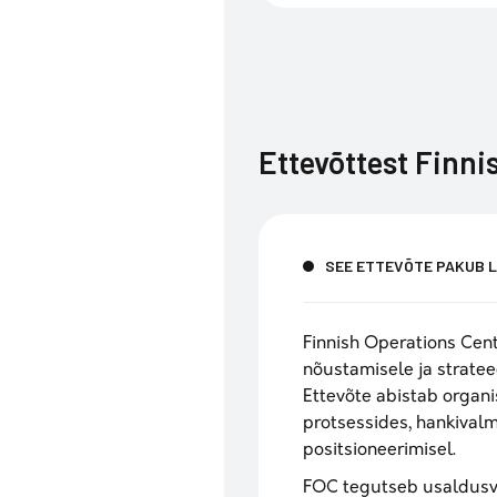
Ettevõttest
Finni
SEE ETTEVÕTE PAKUB 
Finnish Operations Cen
nõustamisele ja stratee
Ettevõte abistab organ
protsessides, hankival
positsioneerimisel.
FOC tegutseb usaldusv