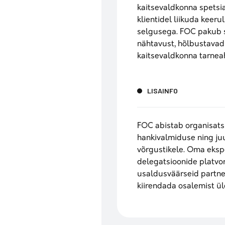
kaitsevaldkonna spetsia
klientidel liikuda keeru
selgusega. FOC pakub s
nähtavust, hõlbustavad 
kaitsevaldkonna tarnea
LISAINFO
FOC abistab organisatsi
hankivalmiduse ning ju
võrgustikele. Oma eksp
delegatsioonide platvo
usaldusväärseid partne
kiirendada osalemist ü