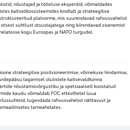
listid, nõustajad ja tööstuse eksperdid, võimaldades
listes kaitseökosüsteemides kindlalt ja strateegilise
truktureeritud platvorme, mis suurendavad rahvusvahelist
otsest suhtlust otsustajatega ning kiirendavad sisenemist
helatesse kogu Euroopas ja NATO turgudel.
oone strateegilise positsioneerimise, võimekuse hindamise,
urdepääsu tagamisel olulistele kaitsevaldkonna
ertide nõustamisvõrgustiku ja spetsiaalselt koostatud
rmide kaudu võimaldab FOC ettevõtetel luua
rlussuhteid, tugevdada rahvusvahelist nähtavust ja
lemaailmsetes tarneahelates.