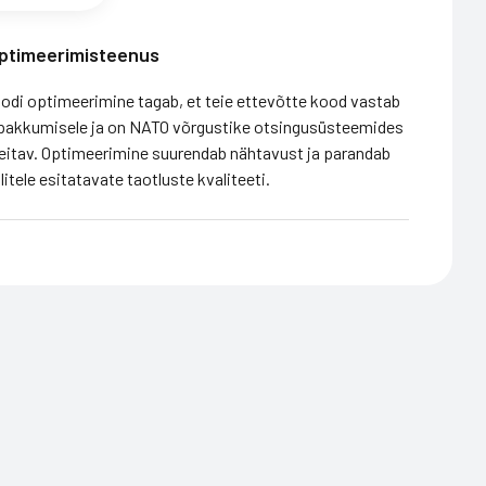
ptimeerimisteenus
di optimeerimine tagab, et teie ettevõtte kood vastab
 pakkumisele ja on NATO võrgustike otsingusüsteemides
leitav. Optimeerimine suurendab nähtavust ja parandab
itele esitatavate taotluste kvaliteeti.