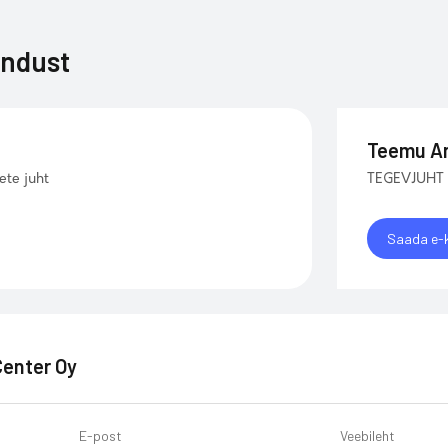
endust
Teemu An
ete juht
TEGEVJUHT
Saada e-k
Center Oy
E-post
Veebileht