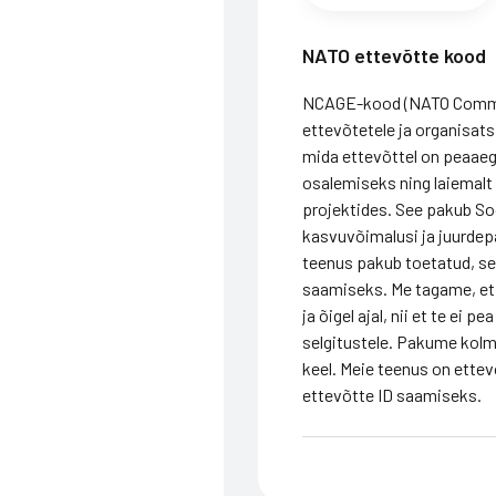
NATO ettevõtte kood
NCAGE-kood (NATO Commer
ettevõtetele ja organisat
mida ettevõttel on peaae
osalemiseks ning laiemalt
projektides. See pakub S
kasvuvõimalusi ja juurdep
teenus pakub toetatud, sel
saamiseks. Me tagame, et
ja õigel ajal, nii et te ei 
selgitustele. Pakume kolme
keel. Meie teenus on ettevõ
ettevõtte ID saamiseks.