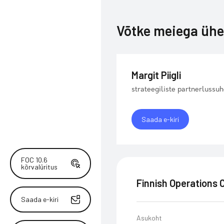
Võtke meiega üh
Margit Piigli
strateegiliste partnerlussuh
Saada e-kiri
FOC 10.6
kõrvalüritus
Finnish Operations 
Saada e-kiri
Asukoht