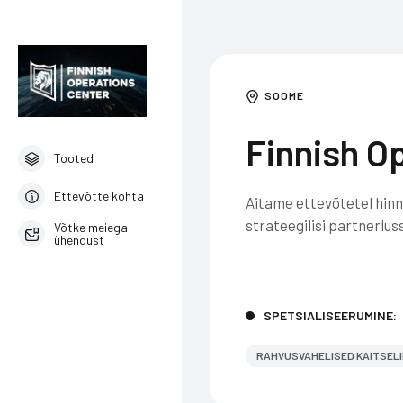
SOOME
Finnish O
Tooted
Ettevõtte kohta
Aitame ettevõtetel hinn
strateegilisi partnerlu
Võtke meiega
ühendust
Estonian
SPETSIALISEERUMINE:
RAHVUSVAHELISED KAITSELI