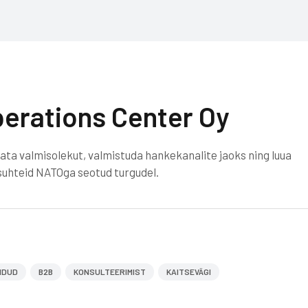
perations Center Oy
ata valmisolekut, valmistuda hankekanalite jaoks ning luua
ssuhteid NATOga seotud turgudel.
IDUD
B2B
KONSULTEERIMIST
KAITSEVÄGI