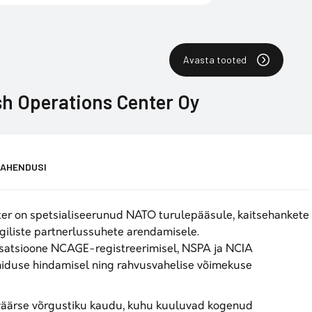
Avasta tooted
sh Operations Center Oy
LAHENDUSI
ter on spetsialiseerunud NATO turulepääsule, kaitsehankete
giliste partnerlussuhete arendamisele.
isatsioone NCAGE-registreerimisel, NSPA ja NCIA
miduse hindamisel ning rahvusvahelise võimekuse
äärse võrgustiku kaudu, kuhu kuuluvad kogenud