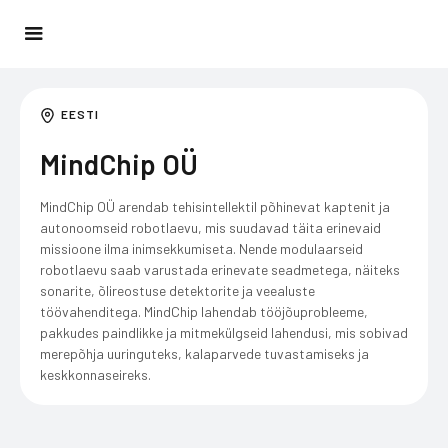
EESTI
MindChip OÜ
MindChip OÜ arendab tehisintellektil põhinevat kaptenit ja
autonoomseid robotlaevu, mis suudavad täita erinevaid
missioone ilma inimsekkumiseta. Nende modulaarseid
robotlaevu saab varustada erinevate seadmetega, näiteks
sonarite, õlireostuse detektorite ja veealuste
töövahenditega. MindChip lahendab tööjõuprobleeme,
pakkudes paindlikke ja mitmekülgseid lahendusi, mis sobivad
merepõhja uuringuteks, kalaparvede tuvastamiseks ja
keskkonnaseireks.