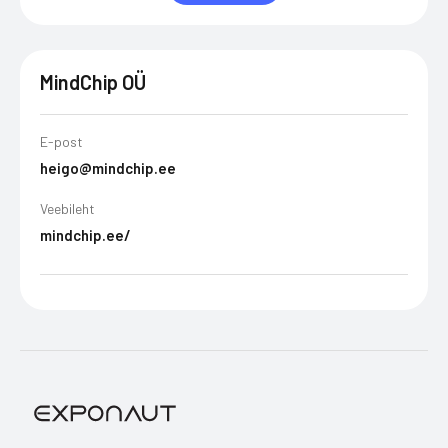
MindChip OÜ
E-post
heigo@mindchip.ee
Veebileht
mindchip.ee/