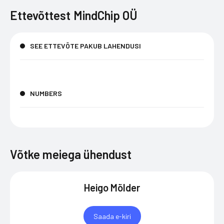
Ettevõttest
MindChip OÜ
SEE ETTEVÕTE PAKUB LAHENDUSI
NUMBERS
Võtke meiega ühendust
Heigo Mõlder
Saada e-kiri