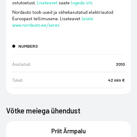
ostutoetust.
Lisateavet
saate
lugeda siit
.
Nordauto toob uued ja vähekasutatud elektriautod
Euroopast tellimusena. Lisateavet
leiate
www.nordauto.ee/seres
NUMBERS
Asutatud:
2010
Tulud:
42 mln €
Võtke meiega ühendust
Priit Ärmpalu