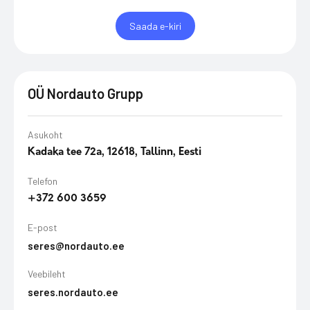
Saada e-kiri
OÜ Nordauto Grupp
Asukoht
Kadaka tee 72a, 12618, Tallinn, Eesti
Telefon
+372 600 3659
E-post
seres@nordauto.ee
Veebileht
seres.nordauto.ee