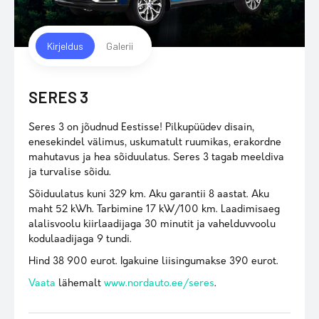
Kirjeldus
Galerii
SERES 3
Seres 3 on jõudnud Eestisse! Pilkupüüdev disain,
enesekindel välimus, uskumatult ruumikas, erakordne
mahutavus ja hea sõiduulatus. Seres 3 tagab meeldiva
ja turvalise sõidu.
Sõiduulatus kuni 329 km. Aku garantii 8 aastat. Aku
maht 52 kWh. Tarbimine 17 kW/100 km. Laadimisaeg
alalisvoolu kiirlaadijaga 30 minutit ja vahelduvvoolu
kodulaadijaga 9 tundi.
Hind 38 900 eurot. Igakuine liisingumakse 390 eurot.
Vaata
lähemalt
www.nordauto.ee/seres
.