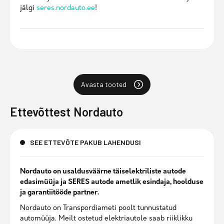
jälgi
seres.nordauto.ee
!
Avasta tooted
Ettevõttest
Nordauto
SEE ETTEVÕTE PAKUB LAHENDUSI
Nordauto on usaldusväärne täiselektriliste autode
edasimüüja ja SERES autode ametlik esindaja, hoolduse
ja garantiitööde partner.
Nordauto on Transpordiameti poolt tunnustatud
automüüja. Meilt ostetud elektriautole saab riiklikku