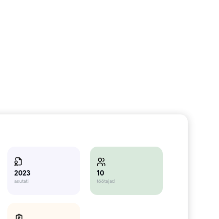
10
2023
töötajad
asutati