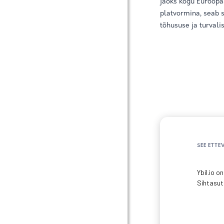
jaoks kogu Euroopas
platvormina, seab s
tõhususe ja turvali
SEE ETTE
Ybil.io 
Sihtasut