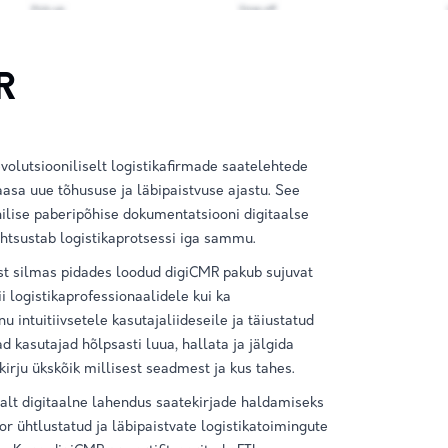
R
olutsiooniliselt logistikafirmade saatelehtede
asa uue tõhususe ja läbipaistvuse ajastu. See
ilise paberipõhise dokumentatsiooni digitaalse
htsustab logistikaprotsessi iga sammu.
st silmas pidades loodud digiCMR pakub sujuvat
 logistikaprofessionaalidele kui ka
nu intuitiivsetele kasutajaliideseile ja täiustatud
 kasutajad hõlpsasti luua, hallata ja jälgida
kirju ükskõik millisest seadmest ja kus tahes.
salt digitaalne lahendus saatekirjade haldamiseks
or ühtlustatud ja läbipaistvate logistikatoimingute