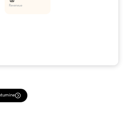
Reveneue
htumine