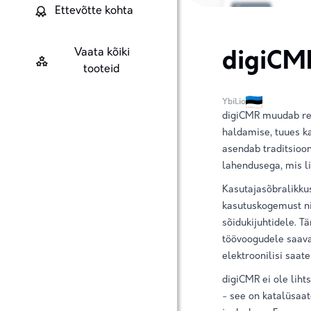
Ettevõtte kohta
Vaata kõiki
digiCM
tooteid
Ybil.io
digiCMR muudab rev
haldamise, tuues ka
asendab traditsioon
lahendusega, mis li
Kasutajasõbralikku
kasutuskogemust nii
sõidukijuhtidele. Tä
töövoogudele saavad
elektroonilisi saate
digiCMR ei ole liht
- see on katalüsaat