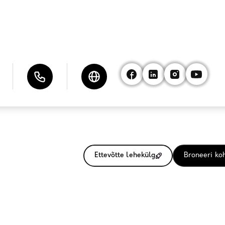
Ettevõtte lehekülg
Broneeri ko