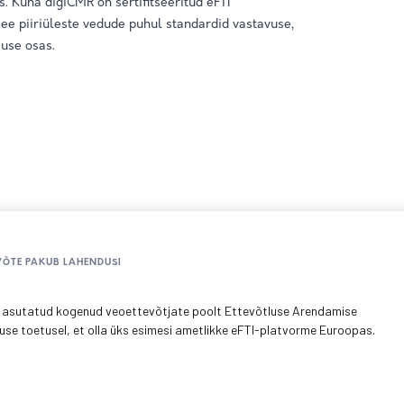
. Kuna digiCMR on sertifitseeritud eFTI
ee piiriüleste vedude puhul standardid vastavuse,
suse osas.
VÕTE PAKUB LAHENDUSI
on asutatud kogenud veoettevõtjate poolt Ettevõtluse Arendamise
use toetusel, et olla üks esimesi ametlikke eFTI-platvorme Euroopas.