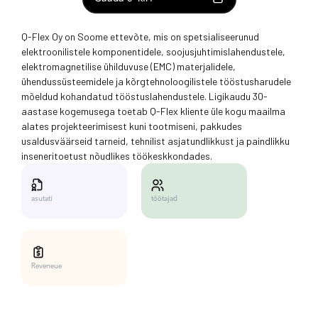
Q-Flex Oy on Soome ettevõte, mis on spetsialiseerunud
elektroonilistele komponentidele, soojusjuhtimislahendustele,
elektromagnetilise ühilduvuse (EMC) materjalidele,
ühendussüsteemidele ja kõrgtehnoloogilistele tööstusharudele
mõeldud kohandatud tööstuslahendustele. Ligikaudu 30-
aastase kogemusega toetab Q-Flex kliente üle kogu maailma
alates projekteerimisest kuni tootmiseni, pakkudes
usaldusväärseid tarneid, tehnilist asjatundlikkust ja paindlikku
inseneritoetust nõudlikes töökeskkondades.
töötajad
asutati
Reveneue