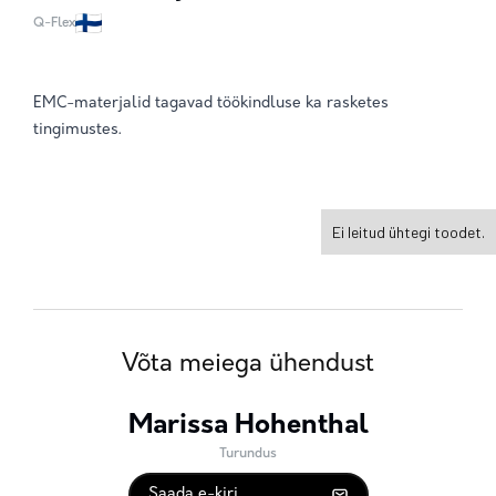
Q-Flex
EMC-materjalid tagavad töökindluse ka rasketes
tingimustes.
Ei leitud ühtegi toodet.
Võta meiega ühendust
Marissa Hohenthal
Turundus
Saada e-kiri