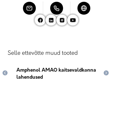
Selle ettevõtte muud tooted
Amphenol AMAO kaitsevaldkonna
Soo
lahendused