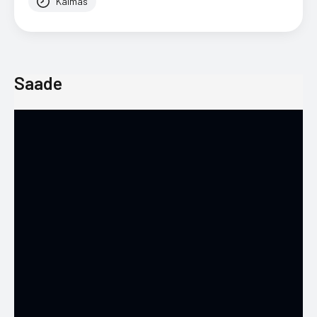
Käimas
Saade