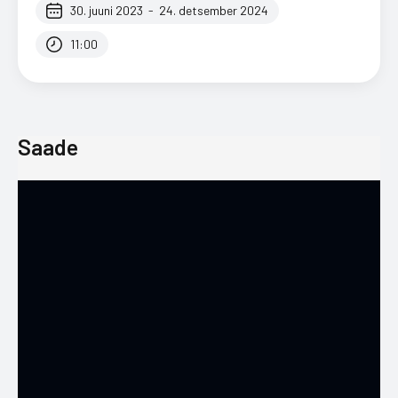
30. juuni 2023
-
24. detsember 2024
11:00
Saade