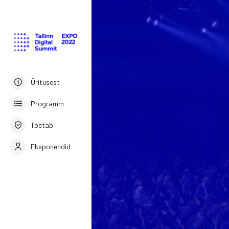
Üritusest
Programm
Toetab
Eksponendid
Estonian