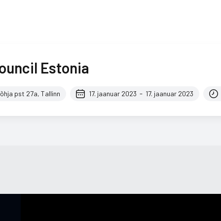
ouncil Estonia
-
õhja pst 27a, Tallinn
17. jaanuar 2023
17. jaanuar 2023