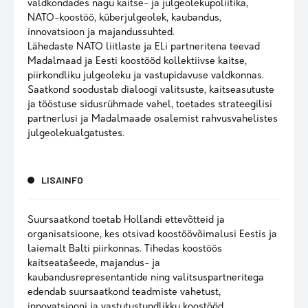
valdkondades nagu kaitse- ja julgeolekupoliitika,
NATO-koostöö, küberjulgeolek, kaubandus,
innovatsioon ja majandussuhted.
Lähedaste NATO liitlaste ja ELi partneritena teevad
Madalmaad ja Eesti koostööd kollektiivse kaitse,
piirkondliku julgeoleku ja vastupidavuse valdkonnas.
Saatkond soodustab dialoogi valitsuste, kaitseasutuste
ja tööstuse sidusrühmade vahel, toetades strateegilisi
partnerlusi ja Madalmaade osalemist rahvusvahelistes
julgeolekualgatustes.
LISAINFO
Suursaatkond toetab Hollandi ettevõtteid ja
organisatsioone, kes otsivad koostöövõimalusi Eestis ja
laiemalt Balti piirkonnas. Tihedas koostöös
kaitseatašeede, majandus- ja
kaubandusrepresentantide ning valitsuspartneritega
edendab suursaatkond teadmiste vahetust,
innovatsiooni ja vastutustundlikku koostööd