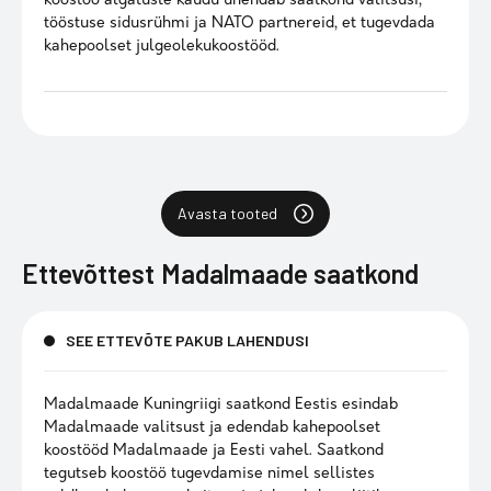
koostöö algatuste kaudu ühendab saatkond valitsusi,
tööstuse sidusrühmi ja NATO partnereid, et tugevdada
kahepoolset julgeolekukoostööd.
Avasta tooted
Ettevõttest
Madalmaade saatkond
SEE ETTEVÕTE PAKUB LAHENDUSI
Madalmaade Kuningriigi saatkond Eestis esindab
Madalmaade valitsust ja edendab kahepoolset
koostööd Madalmaade ja Eesti vahel. Saatkond
tegutseb koostöö tugevdamise nimel sellistes